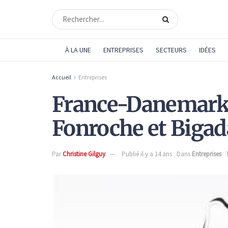
À LA UNE
ENTREPRISES
SECTEURS
IDÉES
Accueil
Entreprises
France-Danemark :
Fonroche et Biga
Par
Christine Gilguy
Publié il y a 14 ans
Dans
Entreprises