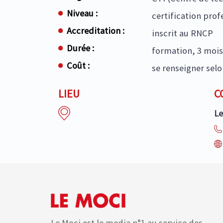
Niveau :
certification prof
Accreditation :
inscrit au RNCP
Durée :
formation, 3 mois 
Coût :
se renseigner selo
LIEU
C
Le
Le Moci est le media n°1 au service des