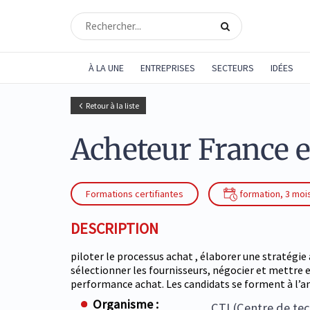
À LA UNE
ENTREPRISES
SECTEURS
IDÉES
Retour à la liste
Acheteur France e
Formations certifiantes
formation, 3 mois
DESCRIPTION
piloter le processus achat , élaborer une stratégie 
sélectionner les fournisseurs, négocier et mettre e
performance achat. Les candidats se forment à l’an
Organisme :
CTI (Centre de te