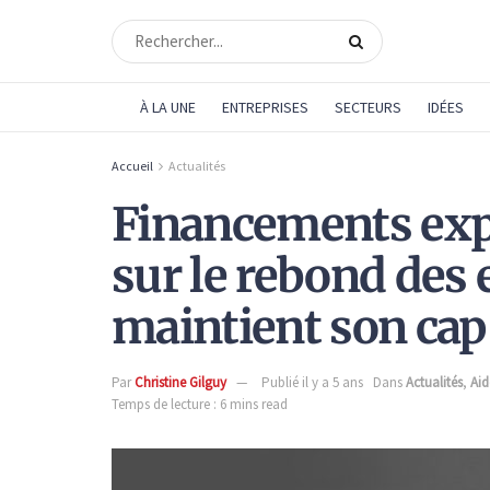
À LA UNE
ENTREPRISES
SECTEURS
IDÉES
Accueil
Actualités
Financements expo
sur le rebond des 
maintient son cap 
Par
Christine Gilguy
Publié il y a 5 ans
Dans
Actualités
,
Aid
Temps de lecture : 6 mins read