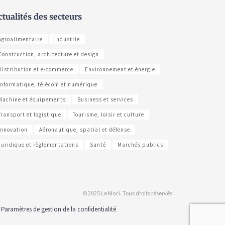
ctualités des secteurs
Agroalimentaire
Industrie
Construction, architecture et design
Distribution et e-commerce
Environnement et énergie
Informatique, télécom et numérique
Machine et équipements
Business et services
Transport et logistique
Tourisme, loisir et culture
Innovation
Aéronautique, spatial et défense
Juridique et règlementations
Santé
Marchés publics
© 2025 Le Moci. Tous droits réservés.
Paramètres de gestion de la confidentialité