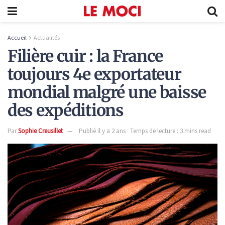
Accueil
Actualités
Filière cuir : la France
toujours 4e exportateur
mondial malgré une baisse
des expéditions
Par
Sophie Creusillet
Publié il y a 2 ans
Temps de lecture : 3 mins read