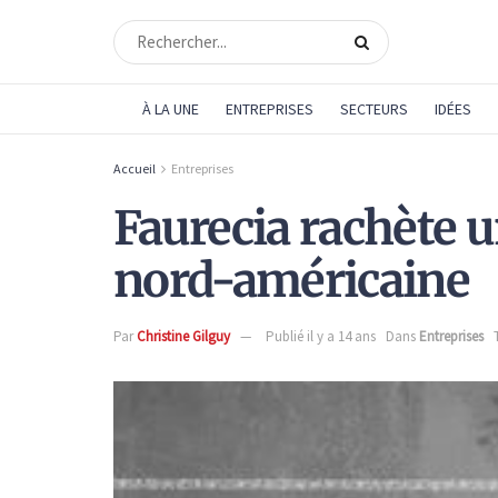
À LA UNE
ENTREPRISES
SECTEURS
IDÉES
Accueil
Entreprises
Faurecia rachète 
nord-américaine
Par
Christine Gilguy
Publié il y a 14 ans
Dans
Entreprises