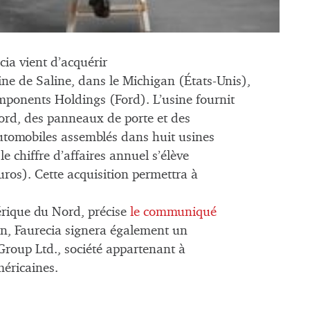
ia vient d’acquérir
usine de Saline, dans le Michigan (États-Unis),
mponents Holdings (Ford). L’usine fournit
ord, des panneaux de porte et des
tomobiles assemblés dans huit usines
e chiffre d’affaires annuel s’élève
uros). Cette acquisition permettra à
érique du Nord, précise
le communiqué
on, Faurecia signera également un
Group Ltd., société appartenant à
méricaines.