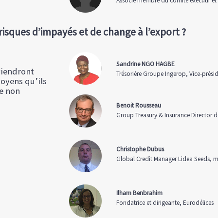
Associé membre du comité exécutif et d
sques d’impayés et de change à l’export ?
Sandrine NGO HAGBE
viendront
Trésorière Groupe Ingerop, Vice-prési
moyens qu’ils
de non
Benoit Rousseau
Group Treasury & Insurance Director d
Christophe Dubus
Global Credit Manager Lidea Seeds, 
Ilham Benbrahim
Fondatrice et dirigeante, Eurodélices