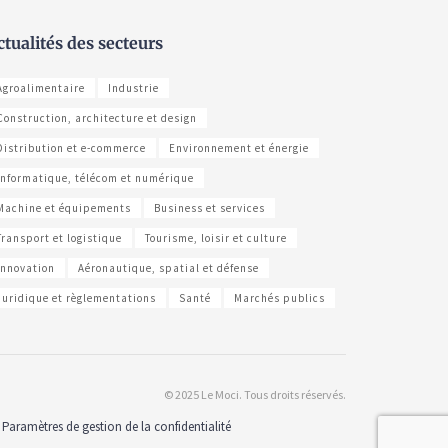
ctualités des secteurs
Agroalimentaire
Industrie
Construction, architecture et design
Distribution et e-commerce
Environnement et énergie
Informatique, télécom et numérique
Machine et équipements
Business et services
Transport et logistique
Tourisme, loisir et culture
Innovation
Aéronautique, spatial et défense
Juridique et règlementations
Santé
Marchés publics
© 2025 Le Moci. Tous droits réservés.
Paramètres de gestion de la confidentialité