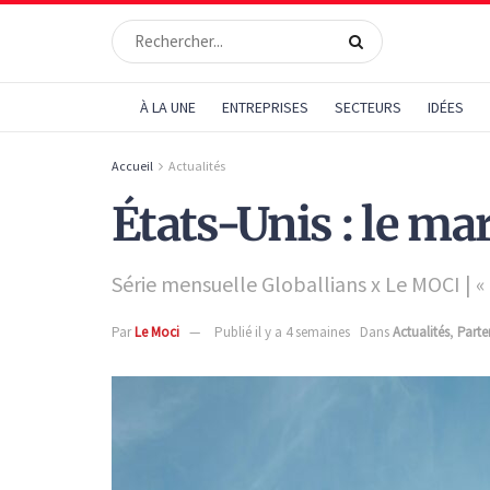
À LA UNE
ENTREPRISES
SECTEURS
IDÉES
Accueil
Actualités
États-Unis : le ma
Série mensuelle Globallians x Le MOCI | « 
Par
Le Moci
Publié il y a 4 semaines
Dans
Actualités
,
Parte