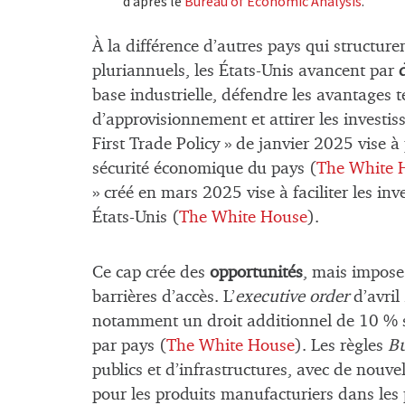
d’après le
Bureau of Economic Analysis
.
À la différence d’autres pays qui structur
pluriannuels, les États-Unis avancent par
d
base industrielle, défendre les avantages t
d’approvisionnement et attirer les inves
First Trade Policy »
de janvier 2025 vise à 
sécurité économique du pays (
The White 
»
créé en mars 2025 vise à faciliter les inv
États-Unis (
The White House
).
Ce cap crée des
opportunités
, mais impos
barrières d’accès. L’
executive order
d’avril
notamment un droit additionnel de 10 % su
par pays (
The White House
). Les règles
B
publics et d’infrastructures, avec de nouv
pour les produits manufacturiers dans les 