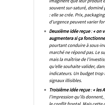
imaginent que leur produit e
souvent sur-saturé, dominé pa
: elle se crée. Prix, packagin
d’urgence peuvent varier fo
Deuxième idée reçue
:
« on v
augmentera si ça fonctionne
pourtant conduire à sous-inve
marché ne répond pas. Le su
mais la maîtrise de l’investi
qu’elle souhaite valider, dans
indicateurs. Un budget trop
signaux illisibles.
Troisième idée reçue
:
« les 
l’impression qu’ils donnent, 
le conflit frontal. Mais cette