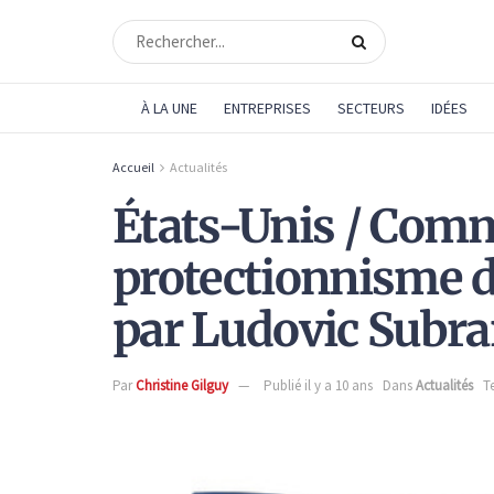
À LA UNE
ENTREPRISES
SECTEURS
IDÉES
Accueil
Actualités
États-Unis / Comm
protectionnisme 
par Ludovic Subra
Par
Christine Gilguy
Publié il y a 10 ans
Dans
Actualités
T