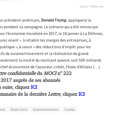
mozZz - Fotolia.com
tur président américain,
Donald Trump
, appliquera la
es pendant sa campagne. Le scénario qui a été retenu par
pour l’économie mondiale en 2017, le 18 janvier à La Défense,
es visant « à rétablir les marges des entreprises, à
 publique », à savoir « des réductions d’impôt pour les
tifs de suramortissement et la réalisation du grand
eulement la moitié du montant avancé, soit 500 milliards
, chef économiste de l’assureur-crédit, filiale d’Allianz (…)
tre confidentielle
du
MOCI
n° 222
r 2017 auprès de ses abonnés
a suite, cliquez
ICI
ommaire de la dernière
Lettre
, cliquez
ICI
nal
États-Unis
Protectionnisme
Trump