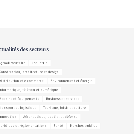
ctualités des secteurs
Agroalimentaire
Industrie
Construction, architecture et design
Distribution et e-commerce
Environnement et énergie
Informatique, télécom et numérique
Machine et équipements
Business et services
Transport et logistique
Tourisme, loisir et culture
Innovation
Aéronautique, spatial et défense
Juridique et règlementations
Santé
Marchés publics