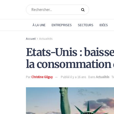
À LA UNE
ENTREPRISES
SECTEURS
IDÉES
Accueil
Actualités
Etats-Unis : baisse
la consommation
Par
Christine Gilguy
Publié il y a 16 ans
Dans
Actualités
T