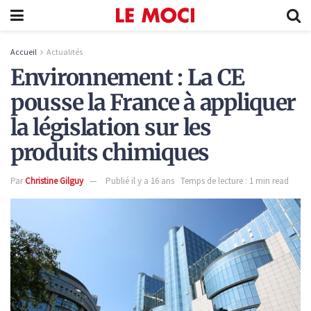
Accueil
Actualités
Environnement : La CE
pousse la France à appliquer
la législation sur les
produits chimiques
Par
Christine Gilguy
Publié il y a 16 ans
Temps de lecture : 1 min read