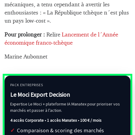
mécaniques, a tenu cependant à avertir les
enthousiastes : « La République tchèque n´est plus
un pays low-cost ».
Pour prolonger :
Relire
Lancement de l´Année
économique franco-tchèque
Marine Aubonnet
PACK ENTREPRISES
Le Moci Export Decision
Expertise Le Moci + plateforme IA Manatex pour prioriser vos
marchés et passer à l’action.
4 accès Corporate • 1 accès Manatex •
100 € / mois
Comparaison & scoring des marchés