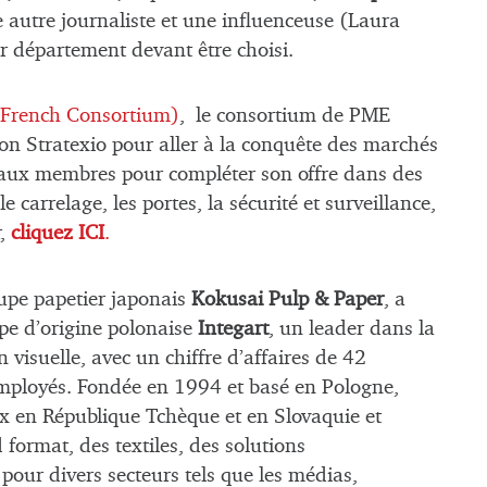
e autre journaliste et une influenceuse (Laura
ar département devant être choisi.
 French Consortium)
, le consortium de PME
tion Stratexio pour aller à la conquête des marchés
veaux membres pour compléter son offre dans des
 carrelage, les portes, la sécurité et surveillance,
r,
cliquez ICI
.
roupe papetier japonais
Kokusai Pulp & Paper
, a
upe d’origine polonaise
Integart
, un leader dans la
visuelle, avec un chiffre d’affaires de 42
employés. Fondée en 1994 et basé en Pologne,
x en République Tchèque et en Slovaquie et
format, des textiles, des solutions
our divers secteurs tels que les médias,