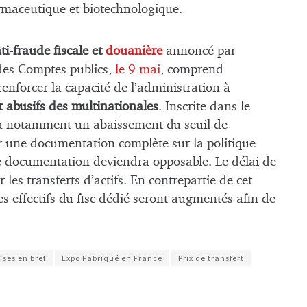
armaceutique et biotechnologique.
i-fraude fiscale et
douanière
annoncé par
 des Comptes publics,
le 9 mai
, comprend
nforcer la capacité de l’administration à
rt abusifs des multinationales
. Inscrite dans le
ira notamment un abaissement du seuil de
r une documentation complète sur la politique
ette documentation deviendra opposable. Le délai de
 les transferts d’actifs. En contrepartie de cet
les effectifs du fisc dédié seront augmentés afin de
ises en bref
Expo Fabriqué en France
Prix de transfert