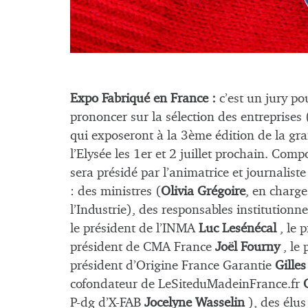
Expo Fabriqué en France :
c’est un jury pou
prononcer sur la sélection des entreprise
qui exposeront à la 3ème édition de la gr
l’Elysée les 1er et 2 juillet prochain. C
sera présidé par l’animatrice et journaliste
: des ministres (
Olivia Grégoire
, en charg
l’Industrie), des responsables institution
le président de l’INMA
Luc Lesénécal
, le 
président de CMA France
Joël Fourny
, le
président d’Origine France Garantie
Gilles
cofondateur de LeSiteduMadeinFrance.fr
P-dg d’X-FAB
Jocelyne Wasselin
), des élus