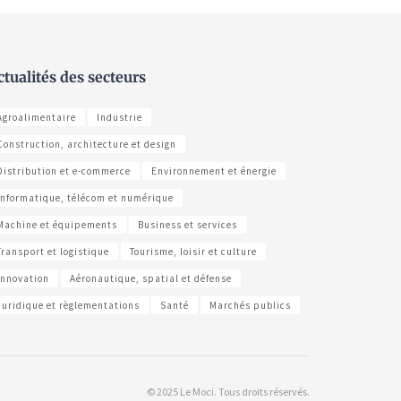
ctualités des secteurs
Agroalimentaire
Industrie
Construction, architecture et design
Distribution et e-commerce
Environnement et énergie
Informatique, télécom et numérique
Machine et équipements
Business et services
Transport et logistique
Tourisme, loisir et culture
Innovation
Aéronautique, spatial et défense
Juridique et règlementations
Santé
Marchés publics
© 2025 Le Moci. Tous droits réservés.