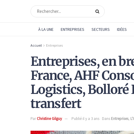
À LA UNE
ENTREPRISES
SECTEURS
IDÉES
Accueil
Entreprises
Entreprises, en br
France, AHF Conso
Logistics, Bolloré 
transfert
Par
Christine Gilguy
Publié il y a 3 ans
Dans
Entreprises
,
L'