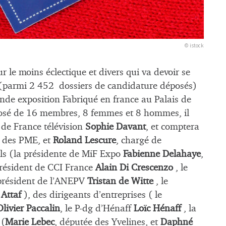
© istock
r le moins éclectique et divers qui va devoir se
s (parmi 2 452 dossiers de candidature déposés)
ande exposition Fabriqué en france au Palais de
omposé de 16 membres, 8 femmes et 8 hommes, il
 de France télévision
Sophie Davant
, et comptera
e des PME, et
Roland Lescure
, chargé de
nels (la présidente de MiF Expo
Fabienne Delahaye
,
président de CCI France
Alain Di Crescenzo
, le
 président de l’ANEPV
Tristan de Witte
, le
 Attaf
), des dirigeants d’entreprises ( le
Olivier Paccalin
, le P-dg d’Hénaff
Loïc Hénaff
, la
 (
Marie Lebec
, députée des Yvelines, et
Daphné