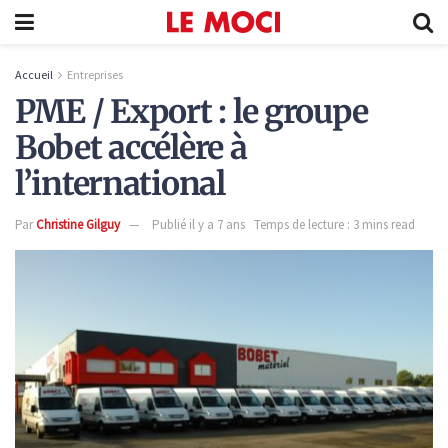
Accueil
Entreprises
PME / Export : le groupe
Bobet accélère à
l’international
Par
Christine Gilguy
Publié il y a 7 ans
Temps de lecture : 3 mins read