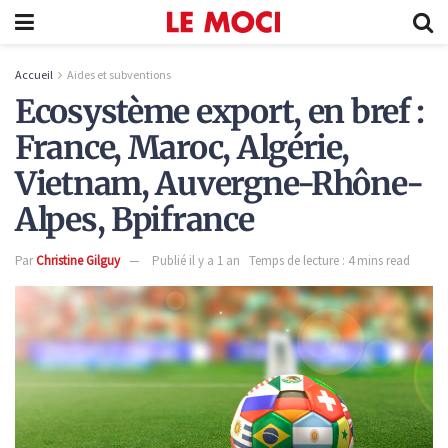
Accueil
Aides et subventions
Ecosystème export, en bref :
France, Maroc, Algérie,
Vietnam, Auvergne-Rhône-
Alpes, Bpifrance
Par
Christine Gilguy
Publié il y a 1 an
Temps de lecture : 4 mins read