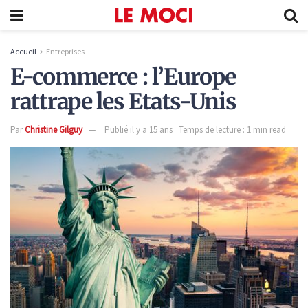
Accueil
Entreprises
E-commerce : l’Europe
rattrape les Etats-Unis
Par
Christine Gilguy
Publié il y a 15 ans
Temps de lecture : 1 min read