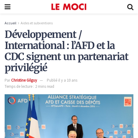
Accueil
Aides et subventions
Développement /
International : l’AFD et la
CDC signent un partenariat
privilégié
Par
Christine Gilguy
Publié il y a 10 ans
Temps de lecture : 2 mins read