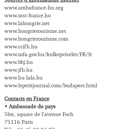
Sources d’informations Internet
www.ambafrance-hu.org
www.inst-france.hu
www.lahongrie.net
www.hongrietourisme.net
www.hongrietourisme.com
www.ccifh.hu
www.mfa.gov.hu/kulkepviselet/FR/fr
www.bbj.hu
www.jfb.hu
www.hu-lala.hu
www.lepetitjournal.com/budapest.html
Contacts en France
• Ambassade du pays
5bis, square de l’avenue Foch
75116 Paris