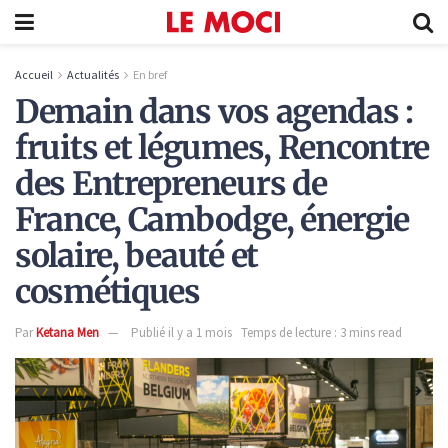
Accueil
Actualités
En bref
Demain dans vos agendas :
fruits et légumes, Rencontre
des Entrepreneurs de
France, Cambodge, énergie
solaire, beauté et
cosmétiques
Par
Ketana Men
Publié il y a 1 mois
Temps de lecture : 3 mins read