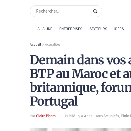
À LA UNE
ENTREPRISES
SECTEURS
IDÉES
Accueil
Actualités
Demain dans vos 
BTP au Maroc et 
britannique, forum
Portugal
Par
Claire Pham
Publié il y a 4 ans
Dans
Actualités
,
L'Info