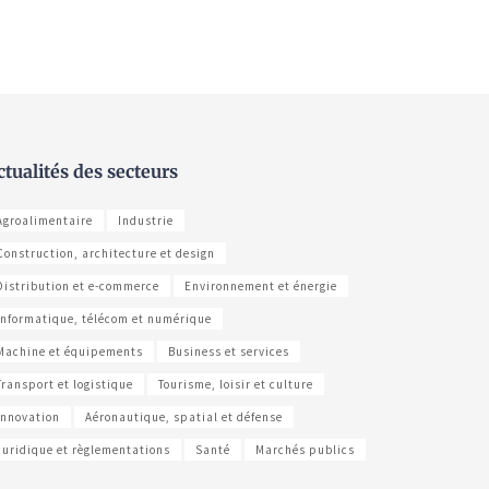
ctualités des secteurs
Agroalimentaire
Industrie
Construction, architecture et design
Distribution et e-commerce
Environnement et énergie
Informatique, télécom et numérique
Machine et équipements
Business et services
Transport et logistique
Tourisme, loisir et culture
Innovation
Aéronautique, spatial et défense
Juridique et règlementations
Santé
Marchés publics