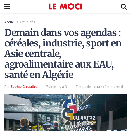
Accueil
Actualités
Demain dans vos agendas :
céréales, industrie, sport en
Asie centrale,
agroalimentaire aux EAU,
santé en Algérie
Par
Sophie Creusillet
Publié il y a 3 ans
Temps de lecture : 3 mins read