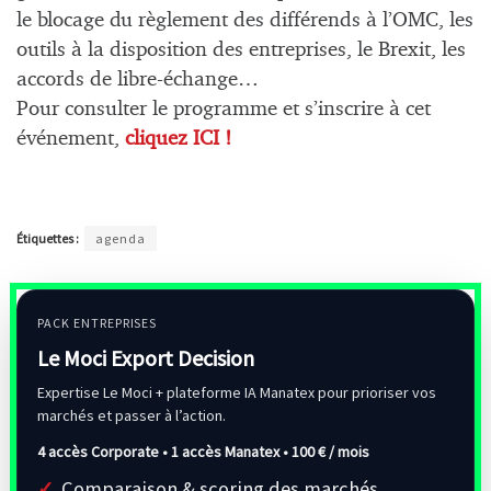
le blocage du règlement des différends à l’OMC, les
outils à la disposition des entreprises, le Brexit, les
accords de libre-échange…
Pour consulter le programme et s’inscrire à cet
événement,
cliquez ICI !
Étiquettes :
agenda
PACK ENTREPRISES
Le Moci Export Decision
Expertise Le Moci + plateforme IA Manatex pour prioriser vos
marchés et passer à l’action.
4 accès Corporate • 1 accès Manatex •
100 € / mois
Comparaison & scoring des marchés