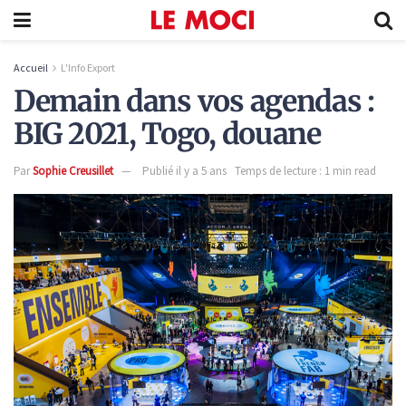
Accueil
L'Info Export
Demain dans vos agendas :
BIG 2021, Togo, douane
Par
Sophie Creusillet
Publié il y a 5 ans
Temps de lecture : 1 min read