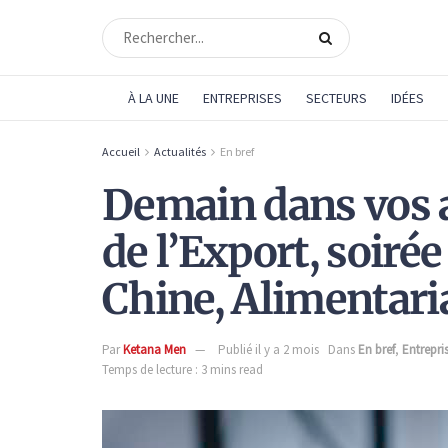
À LA UNE
ENTREPRISES
SECTEURS
IDÉES
Accueil
Actualités
En bref
Demain dans vos 
de l’Export, soiré
Chine, Alimentar
Par
Ketana Men
Publié il y a 2 mois
Dans
En bref
,
Entrepri
Temps de lecture : 3 mins read