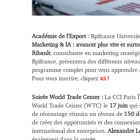
Académie de l’Export :
Bpifrance Universit
Marketing & IA : avancer plus vite et surtou
Ribault
, consultante en marketing stratégi
Bpifrance, présentera des différents nivea
programme complet pour vous apprendre à l
Pour vous inscrire, cliquez
ici !
Soirée World Trade Center :
La CCI Paris Î
World Trade Center (WTC) le
17 juin
qui 
de réseautage réunira un réseau de
150 dé
de créer des opportunités et des connexio
international des entreprises.
Alexandre L
également dans la soirée.