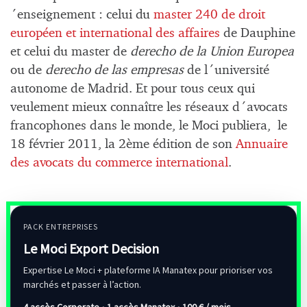
´enseignement : celui du
master 240 de droit
européen et international des affaires
de Dauphine
et celui du master de
derecho de la Union Europea
ou de
derecho de las empresas
de l´université
autonome de Madrid. Et pour tous ceux qui
veulement mieux connaître les réseaux d´avocats
francophones dans le monde, le Moci publiera, le
18 février 2011, la 2ème édition de son
Annuaire
des avocats du commerce international
.
PACK ENTREPRISES
Le Moci Export Decision
Expertise Le Moci + plateforme IA Manatex pour prioriser vos
marchés et passer à l’action.
4 accès Corporate • 1 accès Manatex •
100 € / mois