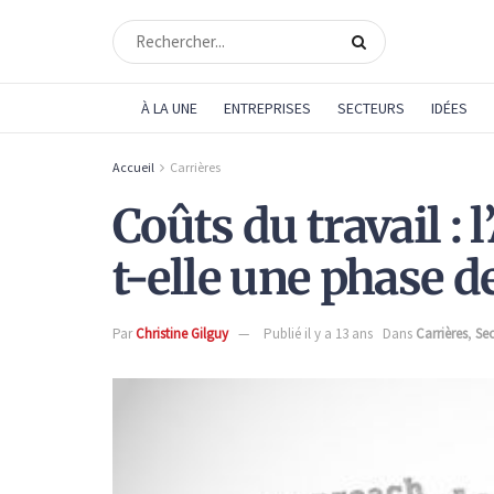
À LA UNE
ENTREPRISES
SECTEURS
IDÉES
Accueil
Carrières
Coûts du travail :
t-elle une phase d
Par
Christine Gilguy
Publié il y a 13 ans
Dans
Carrières
,
Sec