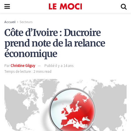
Accueil
Secteurs
Côte d’Ivoire : Ducroire
prend note de la relance
économique
Par
Christine Gilguy
Publié il y a 14 ans
Temps de lecture : 2 mins read