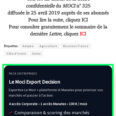
confidentielle
du
MOCI
n° 325
diffusée le
25 avril
2019 auprès de ses abonnés
Pour lire la suite, cliquez ICI
Pour consulter gratuitement le sommaire de la
dernière
Lettre
, cliquez
ICI
Étiquettes :
Adepta
Agriculture
Business France
Côte d'Ivoire
Salon
PACK ENTREPRISES
Le Moci Export Decision
Expertise Le Moci + plateforme IA Manatex pour prioriser vos
marchés et passer à l’action.
4 accès Corporate • 1 accès Manatex •
100 € / mois
Comparaison & scoring des marchés