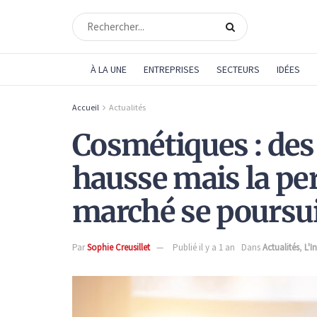
À LA UNE
ENTREPRISES
SECTEURS
IDÉES
Accueil
Actualités
Cosmétiques : des
hausse mais la per
marché se poursu
Par
Sophie Creusillet
Publié il y a 1 an
Dans
Actualités
,
L'I