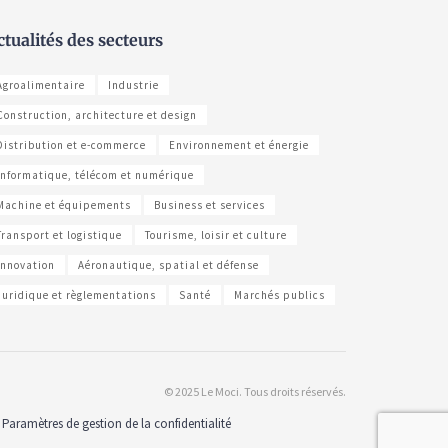
ctualités des secteurs
Agroalimentaire
Industrie
Construction, architecture et design
Distribution et e-commerce
Environnement et énergie
Informatique, télécom et numérique
Machine et équipements
Business et services
Transport et logistique
Tourisme, loisir et culture
Innovation
Aéronautique, spatial et défense
Juridique et règlementations
Santé
Marchés publics
© 2025 Le Moci. Tous droits réservés.
Paramètres de gestion de la confidentialité