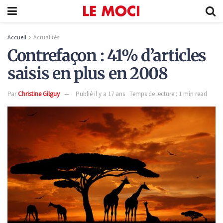
Accueil
Actualités
Contrefaçon : 41% d’articles
saisis en plus en 2008
Par
Christine Gilguy
Publié il y a 17 ans
Temps de lecture : 1 min read