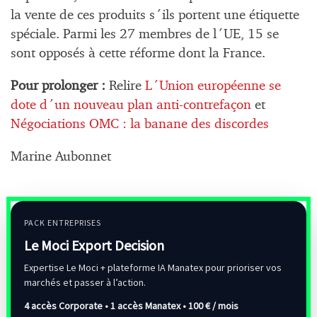
la vente de ces produits s´ils portent une étiquette
spéciale. Parmi les 27 membres de l´UE, 15 se
sont opposés à cette réforme dont la France.
Pour prolonger :
Relire
L´Union européenne se
dote d´un nouveau plan anti-contrefaçon
et
Négociations OMC : la banane des discordes
Marine Aubonnet
PACK ENTREPRISES
Le Moci Export Decision
Expertise Le Moci + plateforme IA Manatex pour prioriser vos
marchés et passer à l’action.
4 accès Corporate • 1 accès Manatex •
100 € / mois