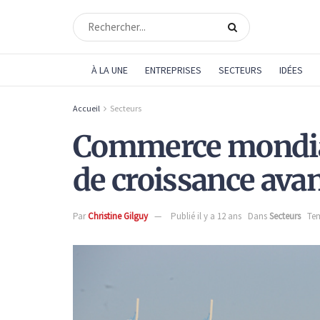
À LA UNE
ENTREPRISES
SECTEURS
IDÉES
Accueil
Secteurs
Commerce mondial 
de croissance ava
Par
Christine Gilguy
Publié il y a 12 ans
Dans
Secteurs
Tem