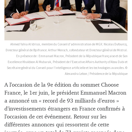
Ahmed Yahia Al Idrissi, membre du Conseil d'administration de MGX; Nicolas Dufourcq,
Directeur général de Bpifrance; Arthur Mensch, cofondateur et Directeur général de Mistral.
En présence de : Emmanuel Macron, Président de la République française et de Son
Excellence Khaldoon Al Mubarak, Président de l'Executive Affairs Authority d'Abou Dabi et
Secrétaire général du Conseil pour l'intelligence artificielle et les technologies avancées. ©
Alexandra Lebon / Présidence de la République
A l'occasion de la 9e édition du sommet Choose
France, le 1er juin, le président Emmanuel Macron
a annoncé un « record de 93 milliards d'euros »
d'investissements étrangers en France confirmés à
l'occasion de cet événement. Retour sur les
différentes annonces qui ressortent de cette