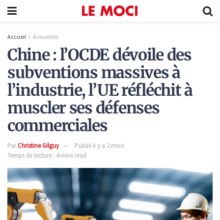
Accueil
Actualités
Chine : l’OCDE dévoile des
subventions massives à
l’industrie, l’UE réfléchit à
muscler ses défenses
commerciales
Par
Christine Gilguy
Publié il y a 2 mois
Temps de lecture : 4 mins read