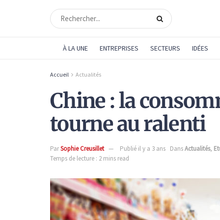
À LA UNE
ENTREPRISES
SECTEURS
IDÉES
Accueil
Actualités
Chine : la conso
tourne au ralenti
Par
Sophie Creusillet
Publié il y a 3 ans
Dans
Actualités
,
Et
Temps de lecture : 2 mins read