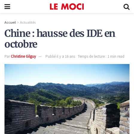
Accueil
Actualités
Chine : hausse des IDE en
octobre
Par
Christine Gilguy
Publié il y a 16 ans
Temps de lecture : 1 min read