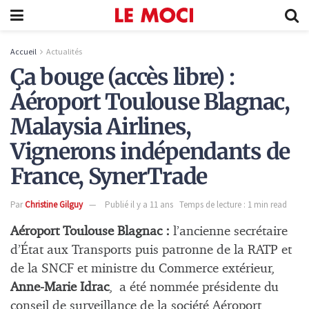
Accueil
Actualités
Ça bouge (accès libre) :
Aéroport Toulouse Blagnac,
Malaysia Airlines,
Vignerons indépendants de
France, SynerTrade
Par
Christine Gilguy
Publié il y a 11 ans
Temps de lecture : 1 min read
Aéroport Toulouse Blagnac :
l’ancienne secrétaire
d’État aux Transports puis patronne de la RATP et
de la SNCF et ministre du Commerce extérieur,
Anne-Marie Idrac
, a été nommée présidente du
conseil de surveillance de la société Aéroport