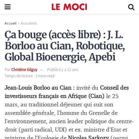
Accueil
Actualités
Ça bouge (accès libre) : J. L.
Borloo au Cian, Robotique,
Global Bioenergie, Apebi
Par
Christine Gilguy
Publié il y a 11 ans
Temps de lecture : 3 mins read
Jean-Louis Borloo au Cian :
invité du
Conseil des
investisseurs français en Afrique (Cian)
le 25
mars, au traditionnel déjeuner qui suit son
assemblée-générale, l’homme du Grenelle de
l’environnement, ancien leader politique du centre-
droit (parti radical, UDI) et ex. ministre d’Etat et
ministre de l’Ecologie de
Nicolas Sarkozy
(parmi