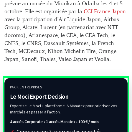
prévue au musée du Miraikan à Odaiba les 4 et 5
octobre. Elle est organisée par la
CCI France Japon
avec la participation d’Air Liquide Japon, Airbus
Group, Alcatel-Lucent (en partenariat avec NTT
docomo), Arianespace, le CEA, le CEA Tech, le
CNES, le CNRS, Dassault Systèmes, la French
Tech, MCDecaux, Nihon Michelin Tire, Orange
Japan, Sanofi, Thales, Valeo Japan et Veolia.
PACK ENTREPRISES
Le Moci Export Decision
Expertise Le Moci + plateforme IA Manatex pour prioriser vos
marchés et passer à l’action.
4 accès Corporate • 1 accès Manatex •
100 € / mois
Comparaison & scoring des marchés