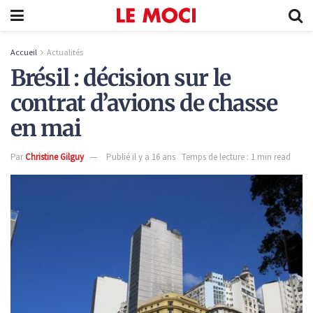
Accueil
Actualités
Brésil : décision sur le
contrat d’avions de chasse
en mai
Par
Christine Gilguy
Publié il y a 16 ans
Temps de lecture : 1 min read