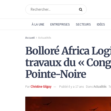
À LA UNE
ENTREPRISES
SECTEURS
IDÉES
Accueil
Actualités
Bolloré Africa Log
travaux du « Cong
Pointe-Noire
Par
Christine Gilguy
Publié il y a 17 ans
Dans
Actualités
T