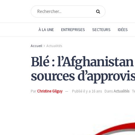
À LA UNE
ENTREPRISES
SECTEURS
IDÉES
Accueil
Actualités
Blé : l’Afghanistan
sources d’approv
Par
Christine Gilguy
Publié il y a 16 ans
Dans
Actualités
T