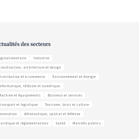
ctualités des secteurs
Agroalimentaire
Industrie
Construction, architecture et design
Distribution et e-commerce
Environnement et énergie
Informatique, télécom et numérique
Machine et équipements
Business et services
Transport et logistique
Tourisme, loisir et culture
Innovation
Aéronautique, spatial et défense
Juridique et règlementations
Santé
Marchés publics