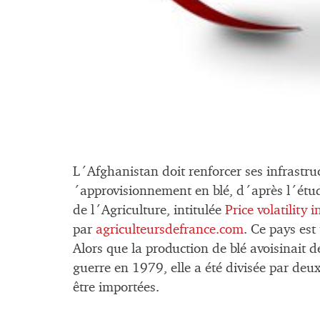
L´Afghanistan doit renforcer ses infrastruc
´approvisionnement en blé, d´après l´étu
de l´Agriculture, intitulée
Price volatility
par
agriculteursdefrance.com
. Ce pays est
Alors que la production de blé avoisinait d
guerre en 1979, elle a été divisée par deu
être importées.