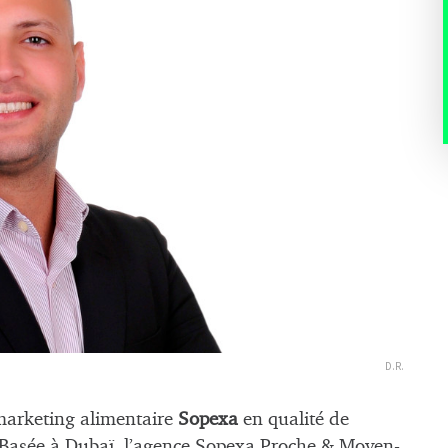
D.R.
marketing alimentaire
Sopexa
en qualité de
 Basée à Dubaï, l’agence Sopexa Proche & Moyen-