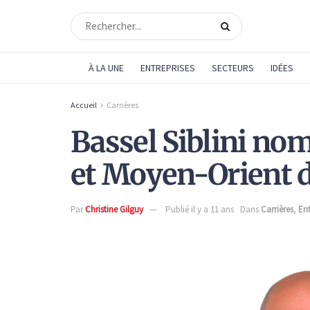
À LA UNE
ENTREPRISES
SECTEURS
IDÉES
Accueil
Carrières
Bassel Siblini no
et Moyen-Orient 
Par
Christine Gilguy
Publié il y a 11 ans
Dans
Carrières
,
Ent