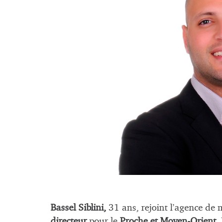
Bassel Siblini,
31 ans, rejoint l’agence de 
directeur
pour le
Proche et
Moyen-Orient
.