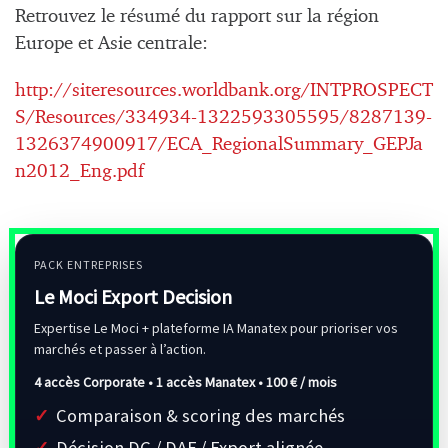
Retrouvez le résumé du rapport sur la région
Europe et Asie centrale:
http://siteresources.worldbank.org/INTPROSPECT
S/Resources/334934-1322593305595/8287139-
1326374900917/ECA_RegionalSummary_GEPJa
n2012_Eng.pdf
PACK ENTREPRISES
Le Moci Export Decision
Expertise Le Moci + plateforme IA Manatex pour prioriser vos
marchés et passer à l’action.
4 accès Corporate • 1 accès Manatex •
100 € / mois
Comparaison & scoring des marchés
Décision DG / DAF / Export alignée