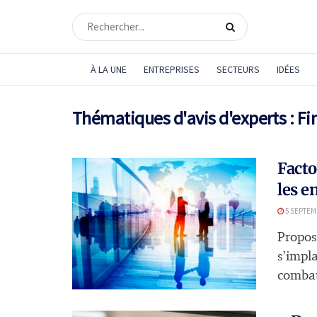
À LA UNE
ENTREPRISES
SECTEURS
IDÉES
Thématiques d'avis d'experts :
Fi
Facto
les e
5 SEPTEM
Propos
s’impl
combatt