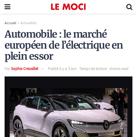
Accueil
Actualités
Automobile : le marché
européen de l’électrique en
plein essor
Par
Sophie Creusillet
Publié il y a 3 ans
Temps de lecture : 4 mins read