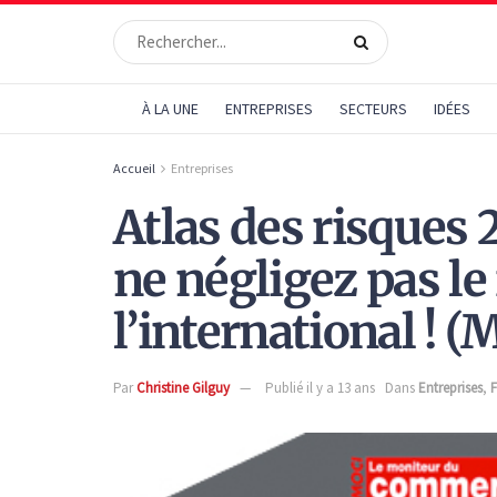
À LA UNE
ENTREPRISES
SECTEURS
IDÉES
Accueil
Entreprises
Atlas des risques 
ne négligez pas le
l’international ! 
Par
Christine Gilguy
Publié il y a 13 ans
Dans
Entreprises
,
F