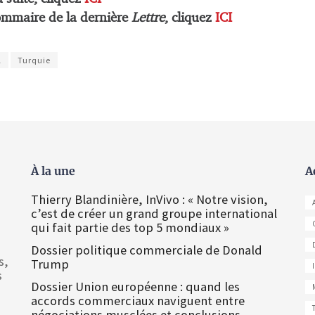
ommaire de la dernière
Lettre
, cliquez
ICI
l
Turquie
À la une
A
Thierry Blandinière, InVivo : « Notre vision,
c’est de créer un grand groupe international
qui fait partie des top 5 mondiaux »
Dossier politique commerciale de Donald
s,
Trump
s
Dossier Union européenne : quand les
accords commerciaux naviguent entre
négociations musclées et conclusions