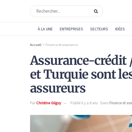
À LA UNE
ENTREPRISES
SECTEURS
IDÉES
Accueil
Finance et assurance
Assurance-crédit 
et Turquie sont le
assureurs
Par
Christine Gilguy
Publié il y a 8 ans
Dans
Finance et as