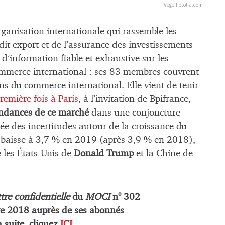
Vege-Fotolia.com
rganisation internationale qui rassemble les
édit export et de l’assurance des investissements
 d’information fiable et exhaustive sur les
ommerce international : ses 83 membres couvrent
s du commerce international. Elle vient de tenir
emière fois à Paris
, à l’invitation de Bpifrance,
ndances de ce marché
dans une conjoncture
ée des incertitudes autour de la croissance du
baisse à 3,7 % en 2019 (après 3,9 % en 2018),
e les États-Unis de
Donald Trump
et la Chine de
tre confidentielle
du
MOCI
n° 302
e
2018 auprès de ses abonnés
a suite, cliquez
ICI