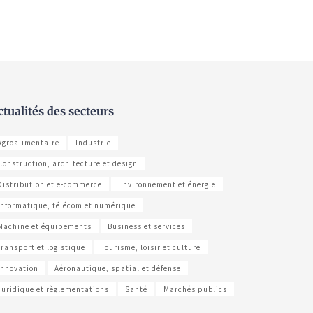
ctualités des secteurs
Agroalimentaire
Industrie
Construction, architecture et design
Distribution et e-commerce
Environnement et énergie
Informatique, télécom et numérique
Machine et équipements
Business et services
Transport et logistique
Tourisme, loisir et culture
Innovation
Aéronautique, spatial et défense
Juridique et règlementations
Santé
Marchés publics