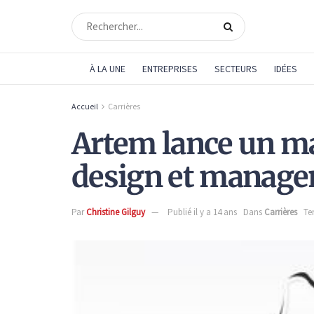
À LA UNE
ENTREPRISES
SECTEURS
IDÉES
Accueil
Carrières
Artem lance un ma
design et manage
Par
Christine Gilguy
Publié il y a 14 ans
Dans
Carrières
Te