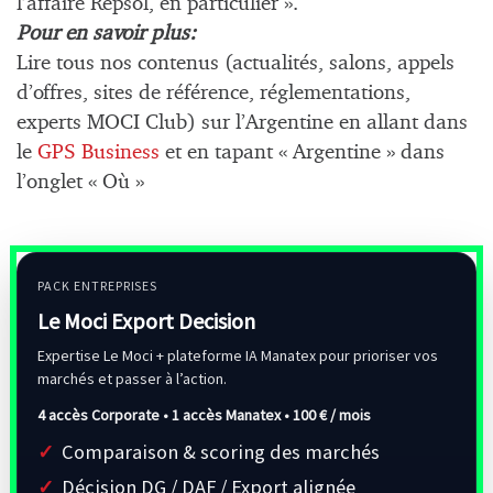
l’affaire Repsol, en particulier ».
Pour en savoir plus:
Lire tous nos contenus (actualités, salons, appels
d’offres, sites de référence, réglementations,
experts MOCI Club) sur l’Argentine en allant dans
le
GPS Business
et en tapant « Argentine » dans
l’onglet « Où »
PACK ENTREPRISES
Le Moci Export Decision
Expertise Le Moci + plateforme IA Manatex pour prioriser vos
marchés et passer à l’action.
4 accès Corporate • 1 accès Manatex •
100 € / mois
Comparaison & scoring des marchés
Décision DG / DAF / Export alignée