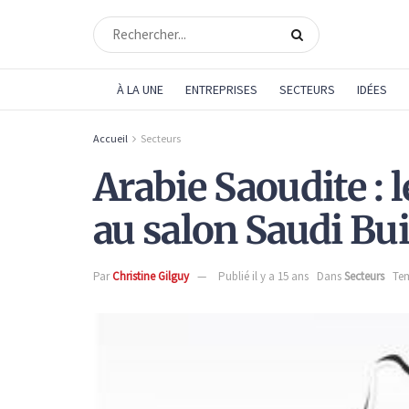
À LA UNE
ENTREPRISES
SECTEURS
IDÉES
Accueil
Secteurs
Arabie Saoudite : l
au salon Saudi Bui
Par
Christine Gilguy
Publié il y a 15 ans
Dans
Secteurs
Tem