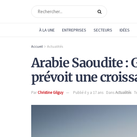
À LA UNE
ENTREPRISES
SECTEURS
IDÉES
Accueil
Actualités
Arabie Saoudite :
prévoit une croiss
Par
Christine Gilguy
Publié il y a 17 ans
Dans
Actualités
T